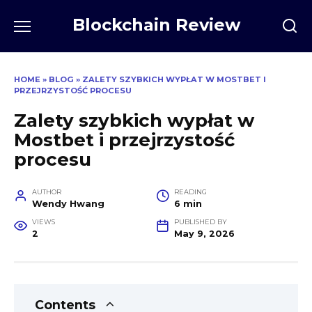
Skip
Blockchain Review
to
content
HOME
»
BLOG
»
ZALETY SZYBKICH WYPŁAT W MOSTBET I
PRZEJRZYSTOŚĆ PROCESU
Zalety szybkich wypłat w
Mostbet i przejrzystość
procesu
AUTHOR
READING
Wendy Hwang
6 min
VIEWS
PUBLISHED BY
2
May 9, 2026
Contents