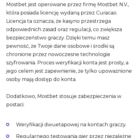
Mostbet jest operowane przez firmę Mostbet N.V.,
która posiada licencję wydaną przez Curacao.
Licencja ta oznacza, że kasyno przestrzega
odpowiednich zasad oraz regulacji, co zwiększa
bezpieczeństwo graczy. Dzięki temu masz
pewność, że Twoje dane osobowe i środki są
chronione przez nowoczesne technologie
szyfrowania. Proces weryfikacji konta jest prosty, a
jego celem jest zapewnienie, że tylko upoważnione
osoby mają dostęp do konta.
Dodatkowo, Mostbet stosuje zabezpieczenia w
postaci:
Weryfikacji dwuetapowej na kontach graczy.
Regularnego testowania gier przez niezależne