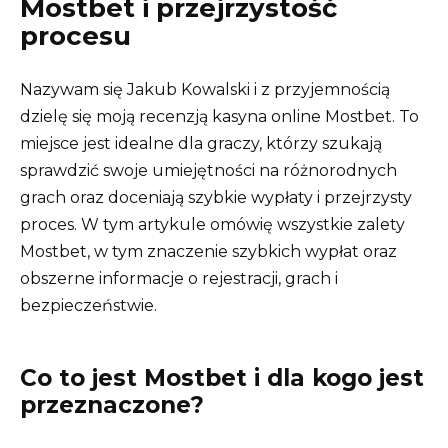
Mostbet i przejrzystość
procesu
Nazywam się Jakub Kowalski i z przyjemnością
dzielę się moją recenzją kasyna online Mostbet. To
miejsce jest idealne dla graczy, którzy szukają
sprawdzić swoje umiejętności na różnorodnych
grach oraz doceniają szybkie wypłaty i przejrzysty
proces. W tym artykule omówię wszystkie zalety
Mostbet, w tym znaczenie szybkich wypłat oraz
obszerne informacje o rejestracji, grach i
bezpieczeństwie.
Co to jest Mostbet i dla kogo jest
przeznaczone?