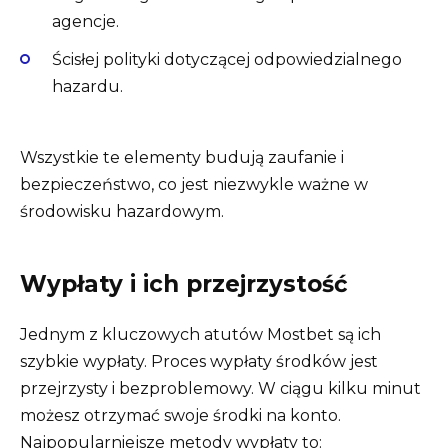
agencje.
Ścisłej polityki dotyczącej odpowiedzialnego
hazardu.
Wszystkie te elementy budują zaufanie i
bezpieczeństwo, co jest niezwykle ważne w
środowisku hazardowym.
Wypłaty i ich przejrzystość
Jednym z kluczowych atutów Mostbet są ich
szybkie wypłaty. Proces wypłaty środków jest
przejrzysty i bezproblemowy. W ciągu kilku minut
możesz otrzymać swoje środki na konto.
Najpopularniejsze metody wypłaty to: