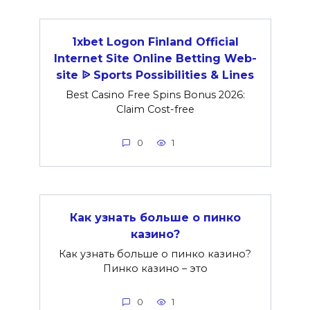
1xbet Logon Finland Official
Internet Site Online Betting Web-
site ᐉ Sports Possibilities & Lines
Best Casino Free Spins Bonus 2026:
Claim Cost-free
0
1
Как узнать больше о пинко
казино?
Как узнать больше о пинко казино?
Пинко казино – это
0
1