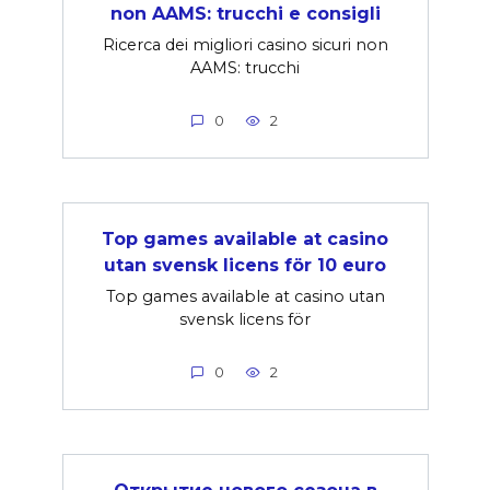
non AAMS: trucchi e consigli
Ricerca dei migliori casino sicuri non
AAMS: trucchi
0
2
Top games available at casino
utan svensk licens för 10 euro
Top games available at casino utan
svensk licens för
0
2
Открытие нового сезона в