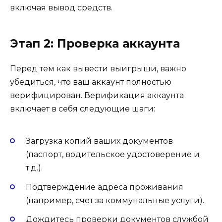
включая вывод средств.
Этап 2: Проверка аккаунта
Перед тем как вывести выигрыши, важно
убедиться, что ваш аккаунт полностью
верифицирован. Верификация аккаунта
включает в себя следующие шаги:
Загрузка копий ваших документов
(паспорт, водительское удостоверение и
т.д.).
Подтверждение адреса проживания
(например, счет за коммунальные услуги).
Дождитесь проверки документов службой