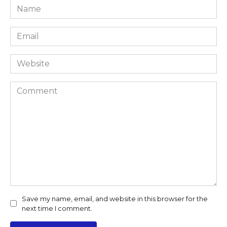
Name
*
Email
*
Website
Comment
Save my name, email, and website in this browser for the
next time I comment.