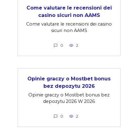
Come valutare le recensioni dei
casino sicuri non AAMS
Come valutare le recensioni dei casino
sicuri non AAMS
0
2
Opinie graczy o Mostbet bonus
bez depozytu 2026
Opinie graczy o Mostbet bonus bez
depozytu 2026 W 2026
0
2