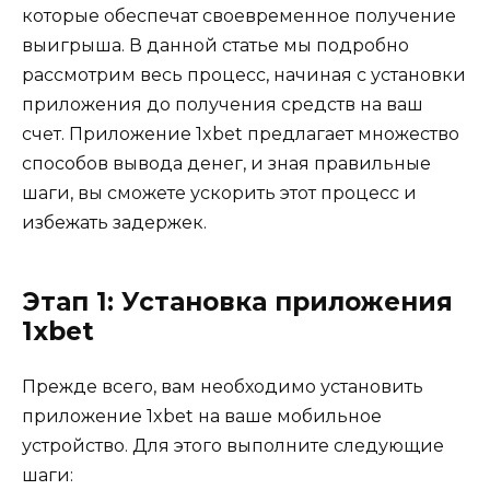
которые обеспечат своевременное получение
выигрыша. В данной статье мы подробно
рассмотрим весь процесс, начиная с установки
приложения до получения средств на ваш
счет. Приложение 1xbet предлагает множество
способов вывода денег, и зная правильные
шаги, вы сможете ускорить этот процесс и
избежать задержек.
Этап 1: Установка приложения
1xbet
Прежде всего, вам необходимо установить
приложение 1xbet на ваше мобильное
устройство. Для этого выполните следующие
шаги: