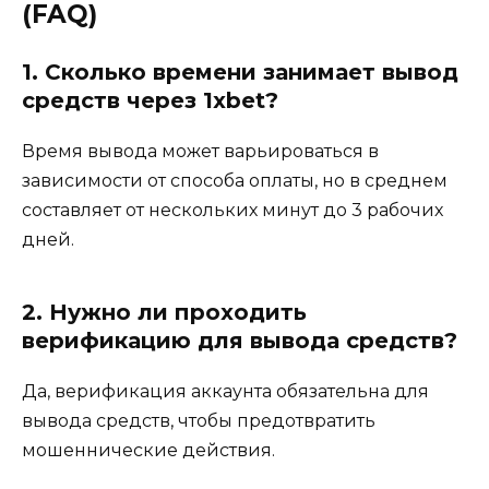
(FAQ)
1. Сколько времени занимает вывод
средств через 1xbet?
Время вывода может варьироваться в
зависимости от способа оплаты, но в среднем
составляет от нескольких минут до 3 рабочих
дней.
2. Нужно ли проходить
верификацию для вывода средств?
Да, верификация аккаунта обязательна для
вывода средств, чтобы предотвратить
мошеннические действия.