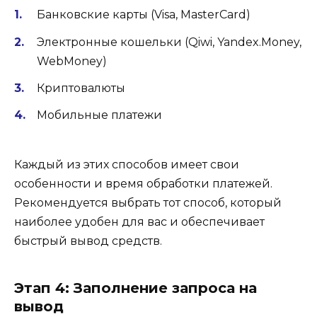
Банковские карты (Visa, MasterCard)
Электронные кошельки (Qiwi, Yandex.Money,
WebMoney)
Криптовалюты
Мобильные платежи
Каждый из этих способов имеет свои
особенности и время обработки платежей.
Рекомендуется выбрать тот способ, который
наиболее удобен для вас и обеспечивает
быстрый вывод средств.
Этап 4: Заполнение запроса на
вывод