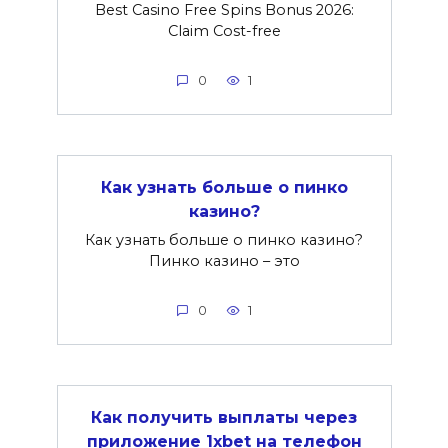
Best Casino Free Spins Bonus 2026:
Claim Cost-free
0
1
Как узнать больше о пинко
казино?
Как узнать больше о пинко казино?
Пинко казино – это
0
1
Как получить выплаты через
приложение 1xbet на телефон