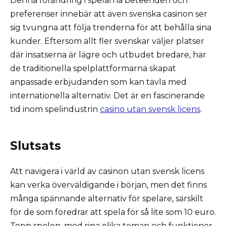
Denna förändring i spelarna beteenden och
preferenser innebär att även svenska casinon ser
sig tvungna att följa trenderna för att behålla sina
kunder. Eftersom allt fler svenskar väljer platser
där insatserna är lägre och utbudet bredare, har
de traditionella spelplattformarna skapat
anpassade erbjudanden som kan tävla med
internationella alternativ. Det är en fascinerande
tid inom spelindustrin
casino utan svensk licens
.
Slutsats
Att navigera i värld av casinon utan svensk licens
kan verka överväldigande i början, men det finns
många spännande alternativ för spelare, särskilt
för de som föredrar att spela för så lite som 10 euro.
Topp spelen, med sina olika teman och funktioner,