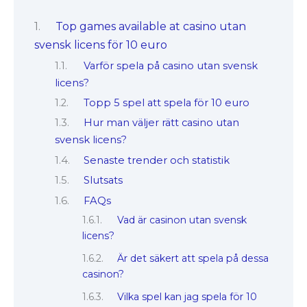
Top games available at casino utan
svensk licens för 10 euro
Varför spela på casino utan svensk
licens?
Topp 5 spel att spela för 10 euro
Hur man väljer rätt casino utan
svensk licens?
Senaste trender och statistik
Slutsats
FAQs
Vad är casinon utan svensk
licens?
Är det säkert att spela på dessa
casinon?
Vilka spel kan jag spela för 10