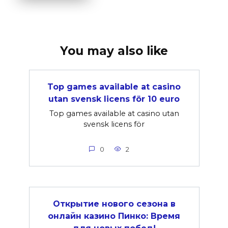
You may also like
Top games available at casino
utan svensk licens för 10 euro
Top games available at casino utan
svensk licens för
0
2
Открытие нового сезона в
онлайн казино Пинко: Время
для новых побед!