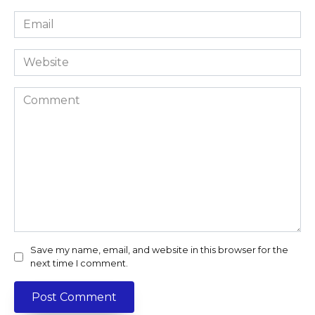
Email
*
Website
Comment
Save my name, email, and website in this browser for the
next time I comment.