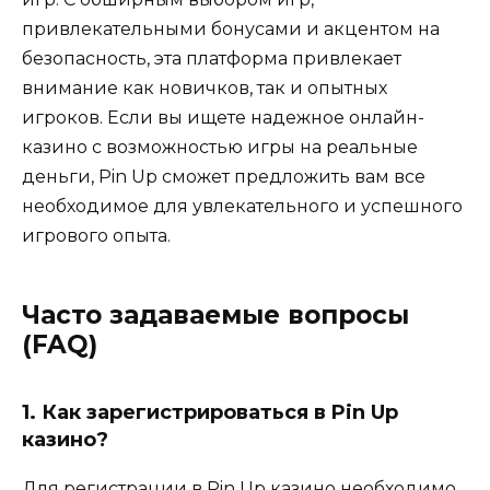
привлекательными бонусами и акцентом на
безопасность, эта платформа привлекает
внимание как новичков, так и опытных
игроков. Если вы ищете надежное онлайн-
казино с возможностью игры на реальные
деньги, Pin Up сможет предложить вам все
необходимое для увлекательного и успешного
игрового опыта.
Часто задаваемые вопросы
(FAQ)
1. Как зарегистрироваться в Pin Up
казино?
Для регистрации в Pin Up казино необходимо