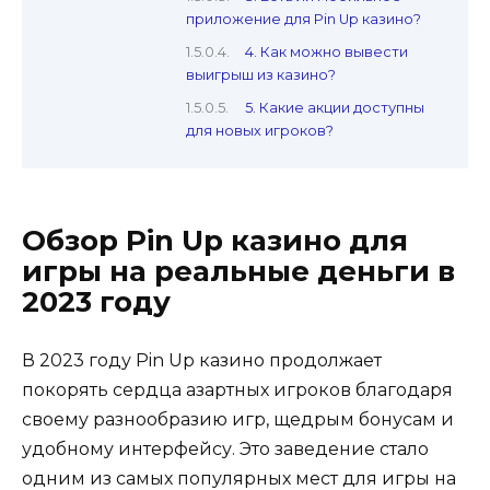
приложение для Pin Up казино?
4. Как можно вывести
выигрыш из казино?
5. Какие акции доступны
для новых игроков?
Обзор Pin Up казино для
игры на реальные деньги в
2023 году
В 2023 году Pin Up казино продолжает
покорять сердца азартных игроков благодаря
своему разнообразию игр, щедрым бонусам и
удобному интерфейсу. Это заведение стало
одним из самых популярных мест для игры на