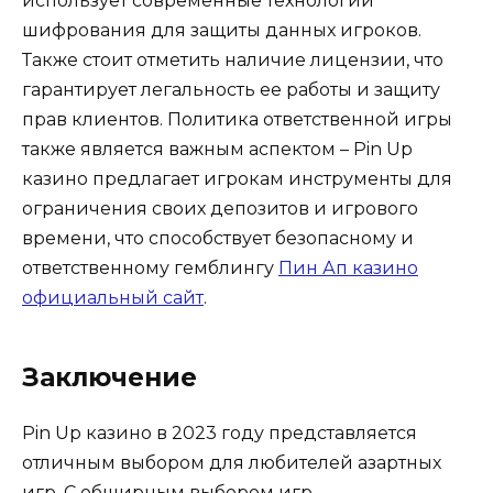
использует современные технологии
шифрования для защиты данных игроков.
Также стоит отметить наличие лицензии, что
гарантирует легальность ее работы и защиту
прав клиентов. Политика ответственной игры
также является важным аспектом – Pin Up
казино предлагает игрокам инструменты для
ограничения своих депозитов и игрового
времени, что способствует безопасному и
ответственному гемблингу
Пин Ап казино
официальный сайт
.
Заключение
Pin Up казино в 2023 году представляется
отличным выбором для любителей азартных
игр. С обширным выбором игр,