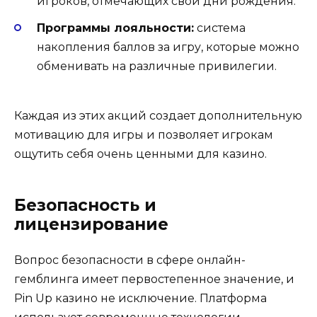
игроков, отмечающих свои дни рождения.
Программы лояльности:
система
накопления баллов за игру, которые можно
обменивать на различные привилегии.
Каждая из этих акций создает дополнительную
мотивацию для игры и позволяет игрокам
ощутить себя очень ценными для казино.
Безопасность и
лицензирование
Вопрос безопасности в сфере онлайн-
гемблинга имеет первостепенное значение, и
Pin Up казино не исключение. Платформа