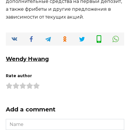
дополнительные средства на первый депозит,
а также фрибеты и другие предложения в
зависимости от текущих акций.
Wendy Hwang
Rate author
Add a comment
Name
*