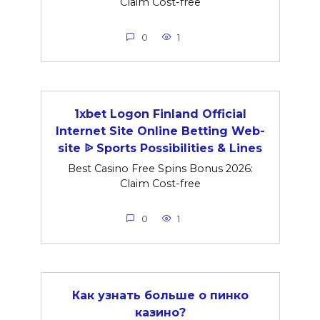
Claim Cost-free
0
1
1xbet Logon Finland Official
Internet Site Online Betting Web-
site ᐉ Sports Possibilities & Lines
Best Casino Free Spins Bonus 2026:
Claim Cost-free
0
1
Как узнать больше о пинко
казино?