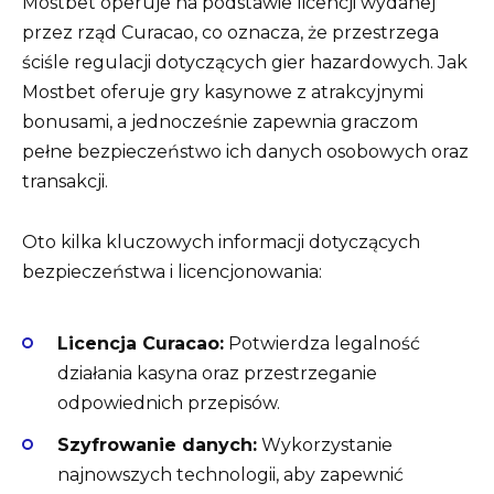
Mostbet operuje na podstawie licencji wydanej
przez rząd Curacao, co oznacza, że przestrzega
ściśle regulacji dotyczących gier hazardowych. Jak
Mostbet oferuje gry kasynowe z atrakcyjnymi
bonusami, a jednocześnie zapewnia graczom
pełne bezpieczeństwo ich danych osobowych oraz
transakcji.
Oto kilka kluczowych informacji dotyczących
bezpieczeństwa i licencjonowania:
Licencja Curacao:
Potwierdza legalność
działania kasyna oraz przestrzeganie
odpowiednich przepisów.
Szyfrowanie danych:
Wykorzystanie
najnowszych technologii, aby zapewnić