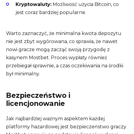
Kryptowaluty:
Możliwość użycia Bitcoin, co
jest coraz bardziej popularne.
Warto zaznaczyć, że minimalna kwota depozytu
nie jest zbyt wygórowana, co sprawia, że nawet
nowi gracze mogą zacząć swoją przygodę z
kasynem Mostbet. Proces wypłaty również
przebiegał sprawnie, a czas oczekiwania na środki
był minimalny.
Bezpieczeństwo i
licencjonowanie
Jak najbardziej ważnym aspektem każdej
platformy hazardowej jest bezpieczeństwo graczy.