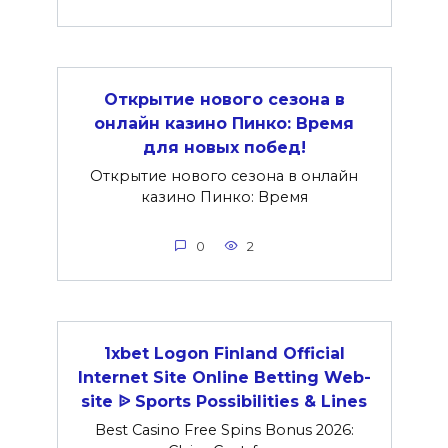
Открытие нового сезона в
онлайн казино Пинко: Время
для новых побед!
Открытие нового сезона в онлайн
казино Пинко: Время
0
2
1xbet Logon Finland Official
Internet Site Online Betting Web-
site ᐉ Sports Possibilities & Lines
Best Casino Free Spins Bonus 2026: