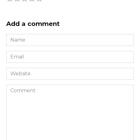
Add a comment
Name
*
Email
*
Website
Comment