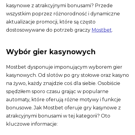
kasynowe z atrakcyjnymi bonusami? Przede
wszystkim poprzez różnorodność i dynamiczne
aktualizacje promocji, które są często
dostosowywane do potrzeb graczy
Mostbet
.
Wybór gier kasynowych
Mostbet dysponuje imponującym wyborem gier
kasynowych. Od slotów po gry stołowe oraz kasyno
na żywo, każdy znajdzie coś dla siebie. Osobiście
spędziłem sporo czasu grając w popularne
automaty, które oferują różne motywy i funkcje
bonusowe. Jak Mostbet oferuje gry kasynowe z
atrakcyjnymi bonusami w tej kategorii? Oto
kluczowe informacje: