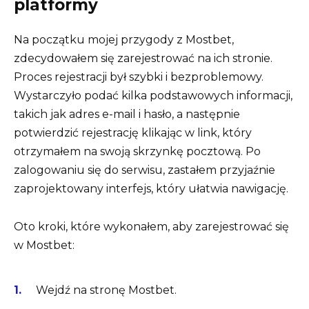
platformy
Na początku mojej przygody z Mostbet,
zdecydowałem się zarejestrować na ich stronie.
Proces rejestracji był szybki i bezproblemowy.
Wystarczyło podać kilka podstawowych informacji,
takich jak adres e-mail i hasło, a następnie
potwierdzić rejestrację klikając w link, który
otrzymałem na swoją skrzynkę pocztową. Po
zalogowaniu się do serwisu, zastałem przyjaźnie
zaprojektowany interfejs, który ułatwia nawigację.
Oto kroki, które wykonałem, aby zarejestrować się
w Mostbet:
Wejdź na stronę Mostbet.