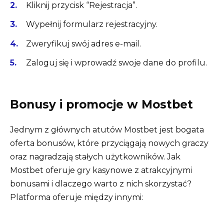
Kliknij przycisk “Rejestracja”.
Wypełnij formularz rejestracyjny.
Zweryfikuj swój adres e-mail.
Zaloguj się i wprowadź swoje dane do profilu.
Bonusy i promocje w Mostbet
Jednym z głównych atutów Mostbet jest bogata
oferta bonusów, które przyciągają nowych graczy
oraz nagradzają stałych użytkowników. Jak
Mostbet oferuje gry kasynowe z atrakcyjnymi
bonusami i dlaczego warto z nich skorzystać?
Platforma oferuje między innymi: