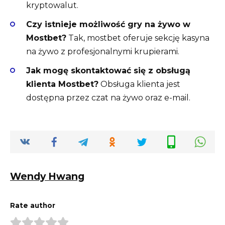
kryptowalut.
Czy istnieje możliwość gry na żywo w
Mostbet?
Tak, mostbet oferuje sekcję kasyna
na żywo z profesjonalnymi krupierami.
Jak mogę skontaktować się z obsługą
klienta Mostbet?
Obsługa klienta jest
dostępna przez czat na żywo oraz e-mail.
Wendy Hwang
Rate author