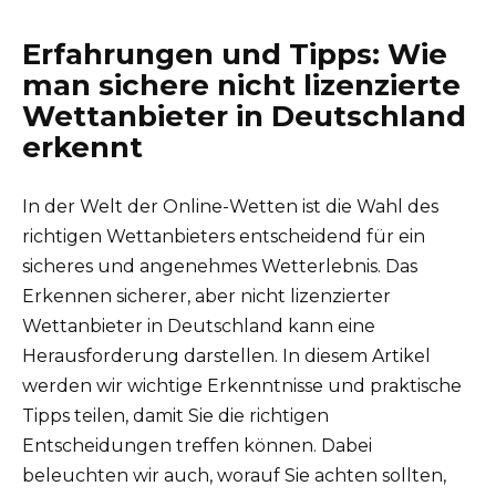
Erfahrungen und Tipps: Wie
man sichere nicht lizenzierte
Wettanbieter in Deutschland
erkennt
In der Welt der Online-Wetten ist die Wahl des
richtigen Wettanbieters entscheidend für ein
sicheres und angenehmes Wetterlebnis. Das
Erkennen sicherer, aber nicht lizenzierter
Wettanbieter in Deutschland kann eine
Herausforderung darstellen. In diesem Artikel
werden wir wichtige Erkenntnisse und praktische
Tipps teilen, damit Sie die richtigen
Entscheidungen treffen können. Dabei
beleuchten wir auch, worauf Sie achten sollten,