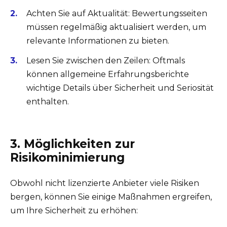
Achten Sie auf Aktualität: Bewertungsseiten
müssen regelmäßig aktualisiert werden, um
relevante Informationen zu bieten.
Lesen Sie zwischen den Zeilen: Oftmals
können allgemeine Erfahrungsberichte
wichtige Details über Sicherheit und Seriosität
enthalten.
3. Möglichkeiten zur
Risikominimierung
Obwohl nicht lizenzierte Anbieter viele Risiken
bergen, können Sie einige Maßnahmen ergreifen,
um Ihre Sicherheit zu erhöhen: