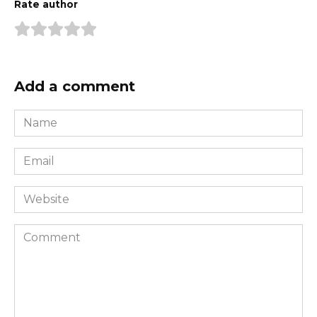
Rate author
Add a comment
Name
*
Email
*
Website
Comment