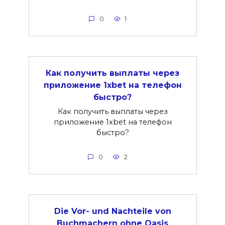
0
1
Как получить выплаты через
приложение 1xbet на телефон
быстро?
Как получить выплаты через
приложение 1xbet на телефон
быстро?
0
2
Die Vor- und Nachteile von
Buchmachern ohne Oasis