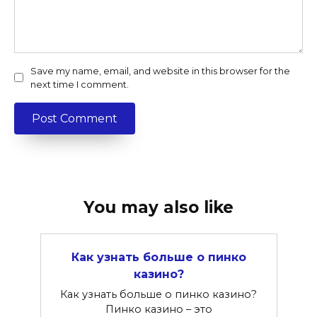
Save my name, email, and website in this browser for the
next time I comment.
You may also like
Как узнать больше о пинко
казино?
Как узнать больше о пинко казино?
Пинко казино – это