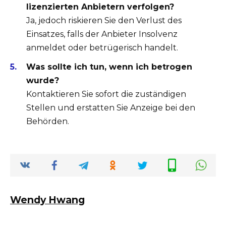
lizenzierten Anbietern verfolgen?
Ja, jedoch riskieren Sie den Verlust des
Einsatzes, falls der Anbieter Insolvenz
anmeldet oder betrügerisch handelt.
Was sollte ich tun, wenn ich betrogen
wurde?
Kontaktieren Sie sofort die zuständigen
Stellen und erstatten Sie Anzeige bei den
Behörden.
Wendy Hwang