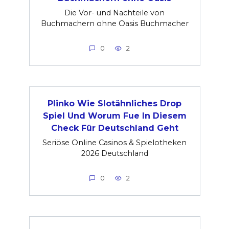
Die Vor- und Nachteile von
Buchmachern ohne Oasis Buchmacher
0
2
Plinko Wie Slotähnliches Drop
Spiel Und Worum Fue In Diesem
Check Für Deutschland Geht
Seriöse Online Casinos & Spielotheken
2026 Deutschland
0
2