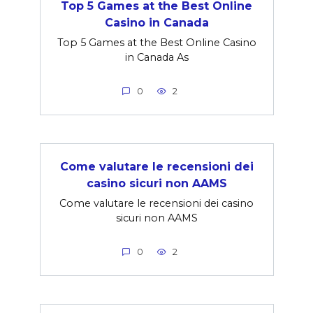
Top 5 Games at the Best Online
Casino in Canada
Top 5 Games at the Best Online Casino
in Canada As
0
2
Come valutare le recensioni dei
casino sicuri non AAMS
Come valutare le recensioni dei casino
sicuri non AAMS
0
2