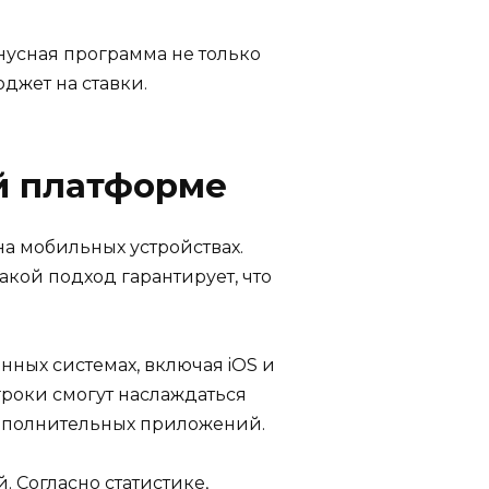
онусная программа не только
джет на ставки.
й платформе
а мобильных устройствах.
акой подход гарантирует, что
нных системах, включая iOS и
гроки смогут наслаждаться
дополнительных приложений.
 Согласно статистике,