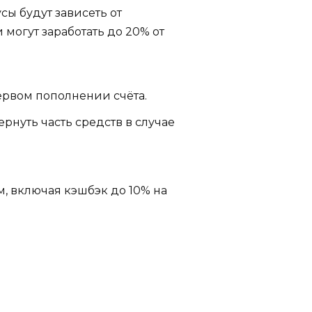
ы будут зависеть от
 могут заработать до 20% от
ервом пополнении счёта.
рнуть часть средств в случае
, включая кэшбэк до 10% на