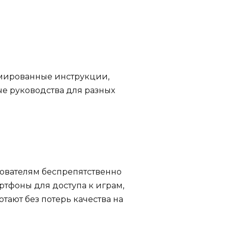
имированные инструкции,
ые руководства для разных
зователям беспрепятственно
ртфоны для доступа к играм,
тают без потерь качества на