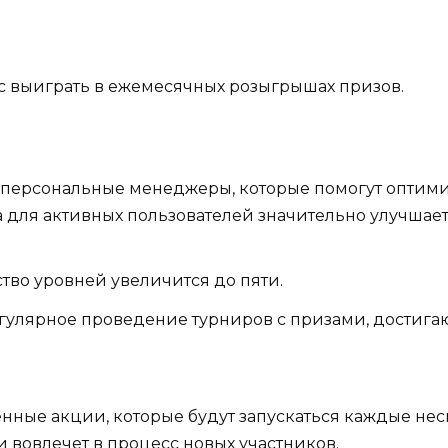
с выиграть в ежемесячных розыгрышах призов.
 персональные менеджеры, которые помогут оптимиз
 для активных пользователей значительно улучшает
тво уровней увеличится до пяти.
гулярное проведение турниров с призами, достига
нные акции, которые будут запускаться каждые нес
 вовлечет в процесс новых участников.