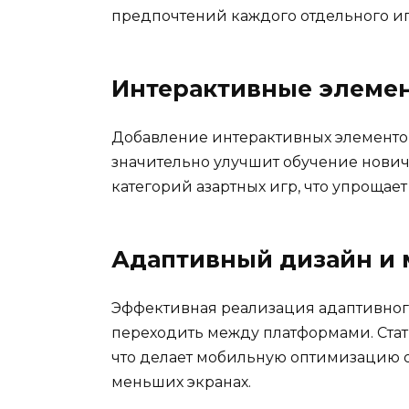
предпочтений каждого отдельного иг
Интерактивные элеме
Добавление интерактивных элементов
значительно улучшит обучение нович
категорий азартных игр, что упрощае
Адаптивный дизайн и 
Эффективная реализация адаптивного
переходить между платформами. Стати
что делает мобильную оптимизацию ос
меньших экранах.