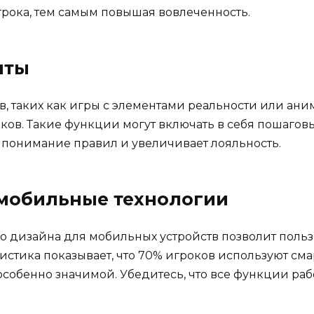
рока, тем самым повышая вовлеченность.
нты
, таких как игры с элементами реальности или ан
ков. Такие функции могут включать в себя пошагов
т понимание правил и увеличивает лояльность.
мобильные технологии
 дизайна для мобильных устройств позволит поль
стика показывает, что 70% игроков используют сма
обенно значимой. Убедитесь, что все функции рабо