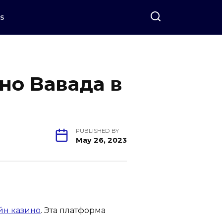
S
но Вавада в
PUBLISHED BY
May 26, 2023
йн казино
. Эта платформа