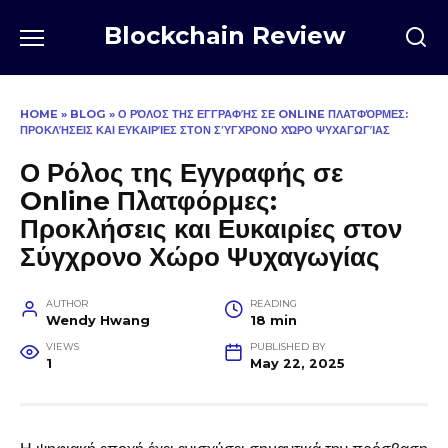
Skip
Blockchain Review
to
content
HOME
»
BLOG
»
Ο ΡΌΛΟΣ ΤΗΣ ΕΓΓΡΑΦΉΣ ΣΕ ONLINE ΠΛΑΤΦΌΡΜΕΣ:
ΠΡΟΚΛΉΣΕΙΣ ΚΑΙ ΕΥΚΑΙΡΊΕΣ ΣΤΟΝ ΣΎΓΧΡΟΝΟ ΧΏΡΟ ΨΥΧΑΓΩΓΊΑΣ
Ο Ρόλος της Εγγραφής σε
Online Πλατφόρμες:
Προκλήσεις και Ευκαιρίες στον
Σύγχρονο Χώρο Ψυχαγωγίας
AUTHOR
READING
Wendy Hwang
18 min
VIEWS
PUBLISHED BY
1
May 22, 2025