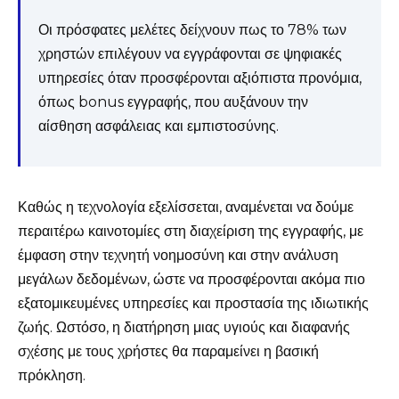
Οι πρόσφατες μελέτες δείχνουν πως το 78% των
χρηστών επιλέγουν να εγγράφονται σε ψηφιακές
υπηρεσίες όταν προσφέρονται αξιόπιστα προνόμια,
όπως bonus εγγραφής, που αυξάνουν την
αίσθηση ασφάλειας και εμπιστοσύνης.
Καθώς η τεχνολογία εξελίσσεται, αναμένεται να δούμε
περαιτέρω καινοτομίες στη διαχείριση της εγγραφής, με
έμφαση στην τεχνητή νοημοσύνη και στην ανάλυση
μεγάλων δεδομένων, ώστε να προσφέρονται ακόμα πιο
εξατομικευμένες υπηρεσίες και προστασία της ιδιωτικής
ζωής. Ωστόσο, η διατήρηση μιας υγιούς και διαφανής
σχέσης με τους χρήστες θα παραμείνει η βασική
πρόκληση.