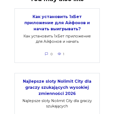
Как установить 1хБет
приложение для Айфонов и
начать выигрывать?
Как установить 1хБет приложение
для Айфонов и начать
0
1
Najlepsze sloty Nolimit City dla
graczy szukających wysokiej
zmienności 2026
Najlepsze sloty Nolimit City dla graczy
szukających