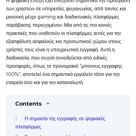
Η ψηφιακή εποχή έχει ενισχύσει σημαντικά την πρόσβαση
των χρηστών σε υπηρεσίες ψυχαγωγίας, από ταινίες και
μουσική μέχρι gaming και διαδικτυακές πλατφόρμες
παράβασης περιεχομένου. Μία από τις πιο κοινές
πρακτικές που υιοθετούν οι πλατφόρμες αυτές για την
εξασφάλιση ασφαλούς και προσωπικού χώρου στους
χρήστες τους είναι η υποχρεωτική εγγραφή. Αυτή η
διαδικασία, που συχνά συνοδεύεται από ειδικές
προσφορές, όπως το προνομιακό “
μπονους εγγραφης
100%
“, αποτελεί ένα σημαντικό εργαλείο τόσο για την
εταιρεία όσο και για τον καταναλωτή.
Contents
Η σημασία της εγγραφής σε ψηφιακές
πλατφόρμες