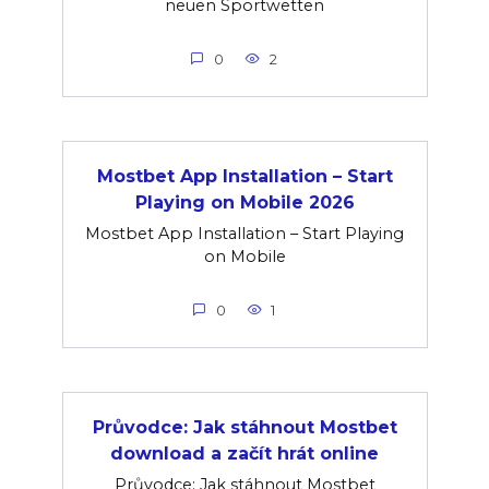
neuen Sportwetten
0
2
Mostbet App Installation – Start
Playing on Mobile 2026
Mostbet App Installation – Start Playing
on Mobile
0
1
Průvodce: Jak stáhnout Mostbet
download a začít hrát online
Průvodce: Jak stáhnout Mostbet