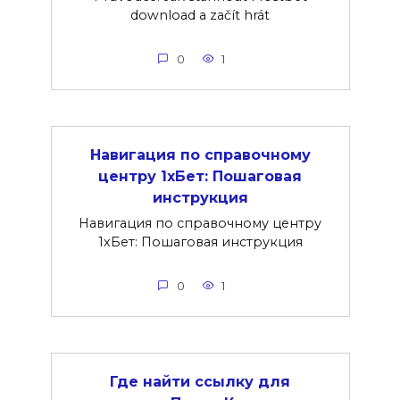
download a začít hrát
0
1
Навигация по справочному
центру 1хБет: Пошаговая
инструкция
Навигация по справочному центру
1хБет: Пошаговая инструкция
0
1
Где найти ссылку для