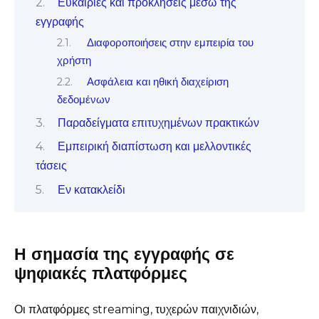
Ευκαιρίες και προκλήσεις μέσω της
εγγραφής
Διαφοροποιήσεις στην εμπειρία του
χρήστη
Ασφάλεια και ηθική διαχείριση
δεδομένων
Παραδείγματα επιτυχημένων πρακτικών
Εμπειρική διαπίστωση και μελλοντικές
τάσεις
Εν κατακλείδι
Η σημασία της εγγραφής σε
ψηφιακές πλατφόρμες
Οι πλατφόρμες streaming, τυχερών παιχνιδιών,