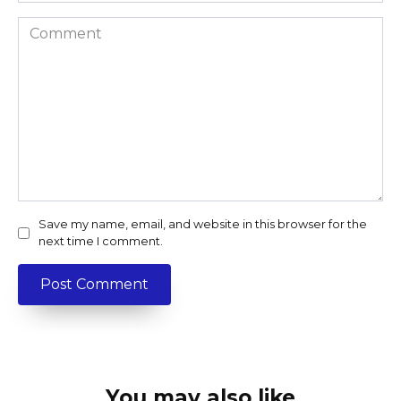
Comment
Save my name, email, and website in this browser for the
next time I comment.
You may also like