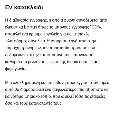
Εν κατακλείδι
Η διαδικασία εγγραφής, η οποία συχνά συνοδεύεται από
ελκυστικά bonus όπως το μπονους εγγραφης 100%,
αποτελεί ένα κρίσιμο εργαλείο για τις ψηφιακές
πλατφόρμες συνολικά. Η ισορροπία ανάμεσα στην
παροχή προνομίων, την προστασία προσωπικών
δεδομένων και την εμπιστοσύνη του καταναλωτή
καθορίζει το μέλλον της ψηφιακής διασκέδασης και
ψυχαγωγίας.
Μία ολοκληρωμένη και υπεύθυνη προσέγγιση στον τομέα
αυτό θα διαμορφώσει ένα ασφαλέστερο, πιο αξιόπιστο και
καινοτόμο ψηφιακό τοπίο, που ωφελεί τόσο τις εταιρείες
όσο και τους καταναλωτές τους.