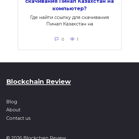
скачивания Пинап Казахстан на
компьютер?
Где найти ссылку для скачивания
Пинап Казахстан на
0
1
Blockchain Review
Blog
About
Contact us
© 2026 Blockchain Review