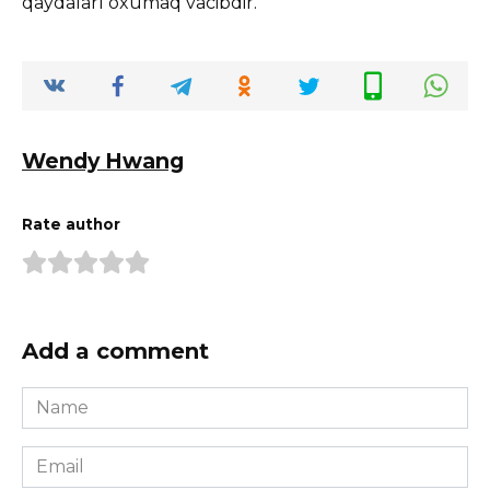
qaydaları oxumaq vacibdir.
Wendy Hwang
Rate author
Add a comment
Name
*
Email
*