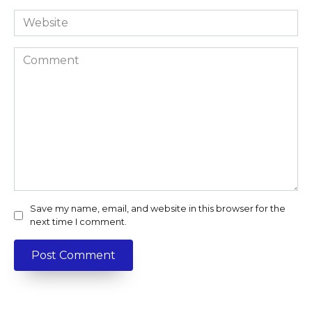
Website
Comment
Save my name, email, and website in this browser for the
next time I comment.