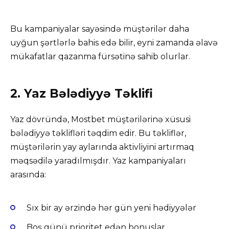
Bu kampaniyalar sayəsində müştərilər daha
uyğun şərtlərlə bahis edə bilir, eyni zamanda əlavə
mükafatlar qazanma fürsətinə sahib olurlar.
2. Yaz Bələdiyyə Təklifi
Yaz dövründə, Mostbet müştərilərinə xüsusi
bələdiyyə təklifləri təqdim edir. Bu təkliflər,
müştərilərin yay aylarında aktivliyini artırmaq
məqsədilə yaradılmışdır. Yaz kampaniyaları
arasında:
Sıx bir ay ərzində hər gün yeni hədiyyələr
Boş günü prioritet edən bonuslar