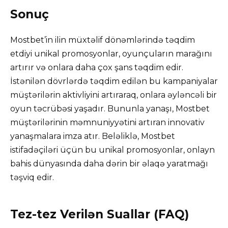
Sonuç
Mostbet’in ilin müxtəlif dönəmlərində təqdim
etdiyi unikal promosyonlar, oyunçuların marağını
artırır və onlara daha çox şans təqdim edir.
İstənilən dövrlərdə təqdim edilən bu kampaniyalar
müştərilərin aktivliyini artıraraq, onlara əyləncəli bir
oyun təcrübəsi yaşadır. Bununla yanaşı, Mostbet
müştərilərinin məmnuniyyətini artıran innovativ
yanaşmalara imza atır. Beləliklə, Mostbet
istifadəçiləri üçün bu unikal promosyonlar, onlayn
bahis dünyasında daha dərin bir əlaqə yaratmağı
təşviq edir.
Tez-tez Verilən Suallar (FAQ)