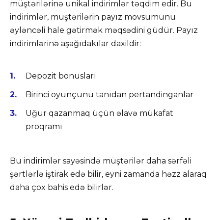
müştərilərinə unikal indirimlər təqdim edir. Bu
indirimlər, müştərilərin payız mövsümünü
əyləncəli hale gətirmək məqsədini güdür. Payız
indirimlərinə aşağıdakılar daxildir:
Depozit bonusları
Birinci oyunçunu tanıdan pertandinganlar
Uğur qazanmaq üçün əlavə mükafat
proqramı
Bu indirimlər sayəsində müştərilər daha sərfəli
şərtlərlə iştirak edə bilir, eyni zamanda həzz alaraq
daha çox bahis edə bilirlər.