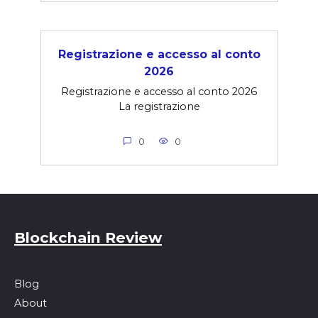
Registrazione e accesso al conto
2026
Registrazione e accesso al conto 2026
La registrazione
0
0
Blockchain Review
Blog
About