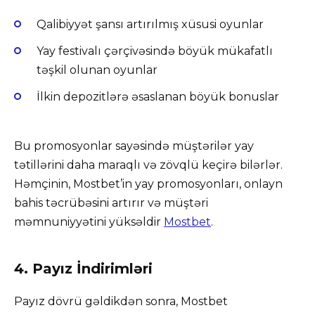
Qalibiyyət şansı artırılmış xüsusi oyunlar
Yay festivalı çərçivəsində böyük mükafatlı
təşkil olunan oyunlar
İlkin depozitlərə əsaslanan böyük bonuslar
Bu promosyonlar sayəsində müştərilər yay
tətillərini daha maraqlı və zövqlü keçirə bilərlər.
Həmçinin, Mostbet’in yay promosyonları, onlayn
bahis təcrübəsini artırır və müştəri
məmnuniyyətini yüksəldir
Mostbet
.
4. Payız İndirimləri
Payız dövrü gəldikdən sonra, Mostbet