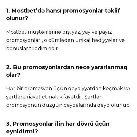
1. Mostbet’də hansı promosyonlar təklif
olunur?
Mostbet müştərilərinə qış, yaz, yay və payız
promosyonları, o cümlədən unikal hədiyyələr və
bonuslar təqdim edir.
2. Bu promosyonlardan necə yararlanmaq
olar?
Hər bir promosyon üçün qeydiyyatdan keçmək və
şərtlərə riayət etmək kifayətdir. Şərtlər
promosyonun düzgün qaydalarında qeyd olunub.
3. Promosyonlar ilin hər dövrü üçün
eynidirmi?