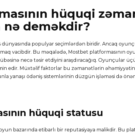
masının hüquqi zəman
 nə deməkdir?
is dünyasında populyar seçimlərdən biridir. Ancaq oyu
aq vacibdir. Bu məqalədə, Mostbet platformasının oyu
übəsinə necə təsir etdiyini araşdıracağıq. Oyunçular ü
əmin edir. Müxtəlif faktorlar bu zəmanətlərin əhəmiyyətin
nunla yanaşı ödəniş sistemlərinin düzgün işləməsi də ön
asının hüquqi statusu
un bazarında etibarlı bir reputasiyaya malikdir. Bu plat