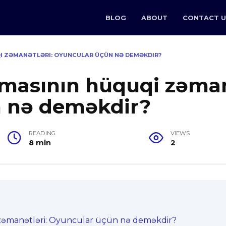
BLOG
ABOUT
CONTACT U
 ZƏMANƏTLƏRI: OYUNCULAR ÜÇÜN NƏ DEMƏKDIR?
masının hüquqi zəman
 nə deməkdir?
READING
VIEWS
8 min
2
zəmanətləri: Oyuncular üçün nə deməkdir?