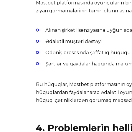
Mostbet platformasında oyunçuların bir s
ziyan görməmələrinin təmin olunmasına y
Alınan şirkət lisenziyasına uyğun ə
Ədalətli müştəri dəstəyi
Ödəniş prosesində şəffaflıq hüququ
Şərtlər və qaydalar haqqında məl
Bu hüquqlar, Mostbet platformasının oyunç
hüquqlardan faydalanaraq ədalətli oyun ş
hüquqi çətinliklərdən qorumaq məqsədi
4. Problemlərin həl