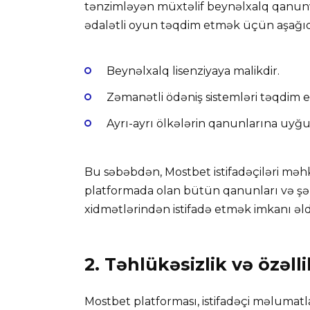
tənzimləyən müxtəlif beynəlxalq qanunve
ədalətli oyun təqdim etmək üçün aşağıda
Beynəlxalq lisenziyaya malikdir.
Zəmanətli ödəniş sistemləri təqdim e
Ayrı-ayrı ölkələrin qanunlarına uyğun
Bu səbəbdən, Mostbet istifadəçiləri mə
platformada olan bütün qanunları və şə
xidmətlərindən istifadə etmək imkanı əld
2. Təhlükəsizlik və özəlli
Mostbet platforması, istifadəçi məlumatl