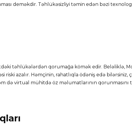
ası deməkdir. Təhlükəsizliyi təmin edən bəzi texnologiy
etdəki təhlükələrdən qorumağa kömək edir. Beləliklə, 
i riski azalır. Həmçinin, rahatlıqla ödəniş edə bilərsiniz, 
m də virtual mühitdə öz məlumatlarının qorunmasını tə
qları