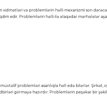
i xidmətləri və problemlərin həlli mexanizmi son dərəcə
dim edir. Problemlərin həlli ilə əlaqədar mərhələlər aşağ
, müxtəlif problemləri asanlıqla həll edə bilərlər. Şirkət
irləri görməyə hazırdır. Problemlərin peşəkar bir şəkil