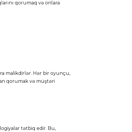
qlarını qorumaq və onlara
malikdirlər. Hər bir oyunçu,
dan qorumak və müştəri
giyalar tətbiq edir. Bu,