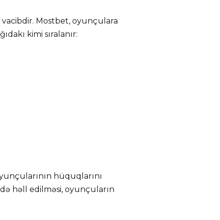
 vacibdir. Mostbet, oyunçulara
ıdakı kimi sıralanır:
, oyunçularının hüquqlarını
də həll edilməsi, oyunçuların