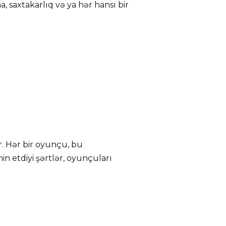
 saxtakarlıq və ya hər hansı bir
r. Hər bir oyunçu, bu
n etdiyi şərtlər, oyunçuları