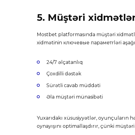
5. Müştəri xidmətlər
Mostbet platformasında müştəri xidmətlə
xidmətinin ключевые параметrləri aşağıd
24/7 əlçatanlıq
Çoxdilli dəstək
Sürətli cavab müddəti
Əla müştəri münasibəti
Yuxarıdakı xüsusiyyətlər, oyunçuların hər
oynayışını optimallaşdırır, çünki müştəri 