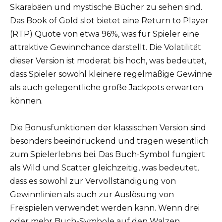
Skarabäen und mystische Bücher zu sehen sind.
Das Book of Gold slot bietet eine Return to Player
(RTP) Quote von etwa 96%, was für Spieler eine
attraktive Gewinnchance darstellt. Die Volatilität
dieser Version ist moderat bis hoch, was bedeutet,
dass Spieler sowohl kleinere regelmäßige Gewinne
als auch gelegentliche große Jackpots erwarten
können.
Die Bonusfunktionen der klassischen Version sind
besonders beeindruckend und tragen wesentlich
zum Spielerlebnis bei. Das Buch-Symbol fungiert
als Wild und Scatter gleichzeitig, was bedeutet,
dass es sowohl zur Vervollständigung von
Gewinnlinien als auch zur Auslösung von
Freispielen verwendet werden kann. Wenn drei
oder mehr Buch-Symbole auf den Walzen