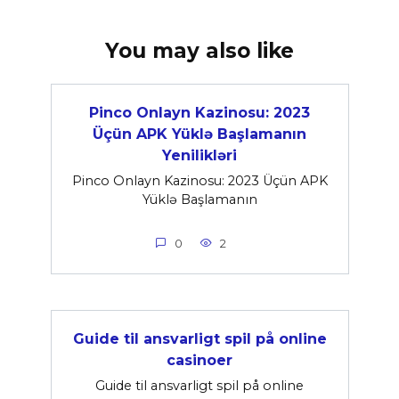
You may also like
Pinco Onlayn Kazinosu: 2023
Üçün APK Yüklə Başlamanın
Yenilikləri
Pinco Onlayn Kazinosu: 2023 Üçün APK
Yüklə Başlamanın
0
2
Guide til ansvarligt spil på online
casinoer
Guide til ansvarligt spil på online