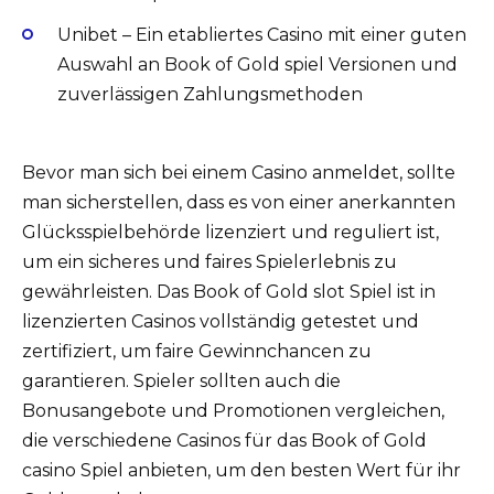
Unibet – Ein etabliertes Casino mit einer guten
Auswahl an Book of Gold spiel Versionen und
zuverlässigen Zahlungsmethoden
Bevor man sich bei einem Casino anmeldet, sollte
man sicherstellen, dass es von einer anerkannten
Glücksspielbehörde lizenziert und reguliert ist,
um ein sicheres und faires Spielerlebnis zu
gewährleisten. Das Book of Gold slot Spiel ist in
lizenzierten Casinos vollständig getestet und
zertifiziert, um faire Gewinnchancen zu
garantieren. Spieler sollten auch die
Bonusangebote und Promotionen vergleichen,
die verschiedene Casinos für das Book of Gold
casino Spiel anbieten, um den besten Wert für ihr