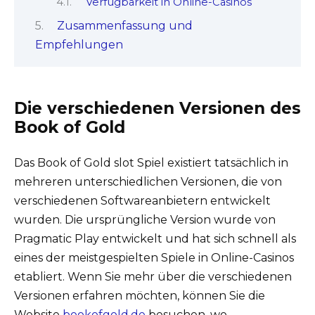
Verfügbarkeit in Online-Casinos
Zusammenfassung und
Empfehlungen
Die verschiedenen Versionen des
Book of Gold
Das Book of Gold slot Spiel existiert tatsächlich in
mehreren unterschiedlichen Versionen, die von
verschiedenen Softwareanbietern entwickelt
wurden. Die ursprüngliche Version wurde von
Pragmatic Play entwickelt und hat sich schnell als
eines der meistgespielten Spiele in Online-Casinos
etabliert. Wenn Sie mehr über die verschiedenen
Versionen erfahren möchten, können Sie die
Website
bookofgold.de
besuchen, wo