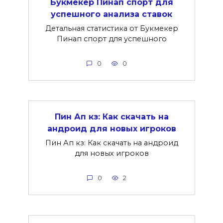
Букмекер Пинап спорт для
успешного анализа ставок
Детальная статистика от Букмекер
Пинап спорт для успешного
0
0
Пин Ап кз: Как скачать на
андроид для новых игроков
Пин Ап кз: Как скачать на андроид
для новых игроков
0
2