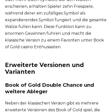
erscheinen, erhalten Spieler zehn Freispiele,
während derer ein zufälliges Symbol als
expandierendes Symbol fungiert und die gesamte
Walze füllen kann. Diese Funktion kann zu
enormen Gewinnen führen und macht die
klassische Version zu einem Favoriten unter Book
of Gold casino Enthusiasten.
Erweiterte Versionen und
Varianten
Book of Gold Double Chance und
weitere Ableger
Neben der klassischen Version gibt es mehrere
erweiterte Versionen des Book of Gold spiel, die