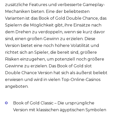
zusätzliche Features und verbesserte Gameplay-
Mechaniken bieten. Eine der beliebtesten
Varianten ist das Book of Gold Double Chance, das
Spielern die Möglichkeit gibt, ihre Einsätze nach
dem Drehen zu verdoppeln, wenn sie kurz davor
sind, einen großen Gewinn zu erzielen. Diese
Version bietet eine noch höhere Volatilität und
richtet sich an Spieler, die bereit sind, größere
Risiken einzugehen, um potenziell noch größere
Gewinne zu erzielen. Das Book of Gold slot
Double Chance Version hat sich als äußerst beliebt
erwiesen und wird in vielen Top-Online-Casinos
angeboten.
Book of Gold Classic – Die ursprüngliche
Version mit klassischen ägyptischen Symbolen