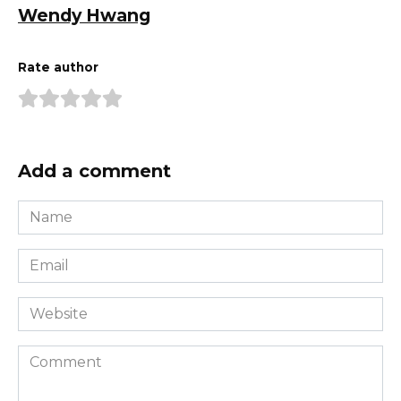
Wendy Hwang
Rate author
Add a comment
Name
*
Email
*
Website
Comment