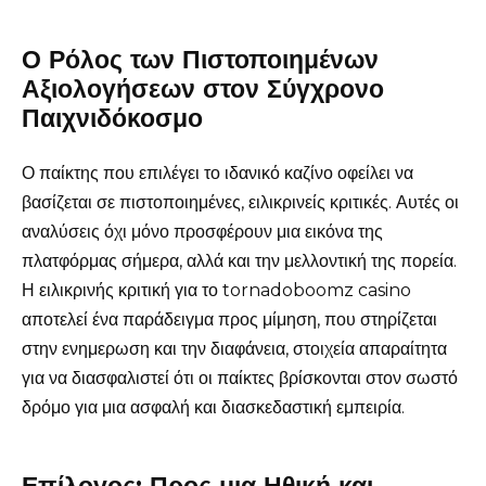
Ο Ρόλος των Πιστοποιημένων
Αξιολογήσεων στον Σύγχρονο
Παιχνιδόκοσμο
Ο παίκτης που επιλέγει το ιδανικό καζίνο οφείλει να
βασίζεται σε πιστοποιημένες, ειλικρινείς κριτικές. Αυτές οι
αναλύσεις όχι μόνο προσφέρουν μια εικόνα της
πλατφόρμας σήμερα, αλλά και την μελλοντική της πορεία.
Η ειλικρινής κριτική για το tornadoboomz casino
αποτελεί ένα παράδειγμα προς μίμηση, που στηρίζεται
στην ενημερωση και την διαφάνεια, στοιχεία απαραίτητα
για να διασφαλιστεί ότι οι παίκτες βρίσκονται στον σωστό
δρόμο για μια ασφαλή και διασκεδαστική εμπειρία.