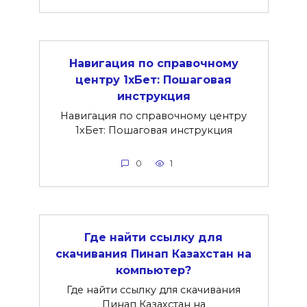
Навигация по справочному
центру 1хБет: Пошаговая
инструкция
Навигация по справочному центру
1хБет: Пошаговая инструкция
0
1
Где найти ссылку для
скачивания Пинап Казахстан на
компьютер?
Где найти ссылку для скачивания
Пинап Казахстан на