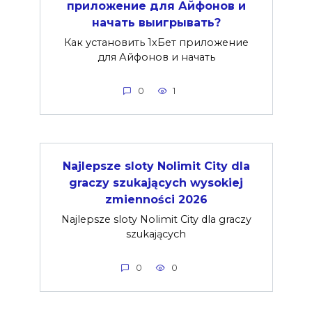
приложение для Айфонов и
начать выигрывать?
Как установить 1хБет приложение
для Айфонов и начать
0
1
Najlepsze sloty Nolimit City dla
graczy szukających wysokiej
zmienności 2026
Najlepsze sloty Nolimit City dla graczy
szukających
0
0