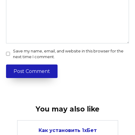
Save my name, email, and website in this browser for the
next time I comment.
You may also like
Как установить 1хБет