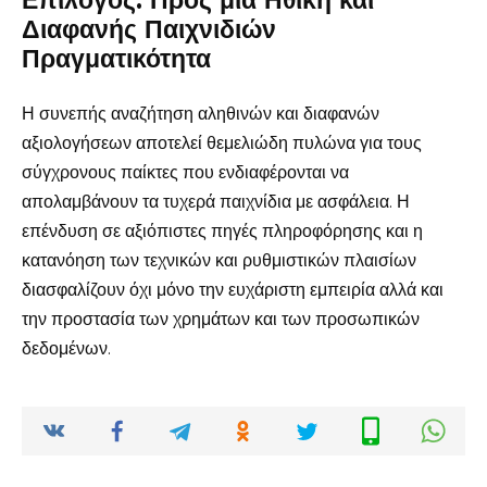
Επίλογος: Προς μια Ηθική και
Διαφανής Παιχνιδιών
Πραγματικότητα
Η συνεπής αναζήτηση αληθινών και διαφανών
αξιολογήσεων αποτελεί θεμελιώδη πυλώνα για τους
σύγχρονους παίκτες που ενδιαφέρονται να
απολαμβάνουν τα τυχερά παιχνίδια με ασφάλεια. Η
επένδυση σε αξιόπιστες πηγές πληροφόρησης και η
κατανόηση των τεχνικών και ρυθμιστικών πλαισίων
διασφαλίζουν όχι μόνο την ευχάριστη εμπειρία αλλά και
την προστασία των χρημάτων και των προσωπικών
δεδομένων.