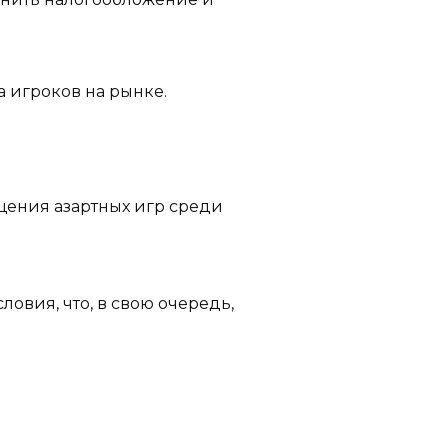
 игроков на рынке.
щения азартных игр среди
овия, что, в свою очередь,