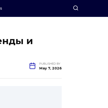
S
енды и
PUBLISHED BY
May 7, 2026