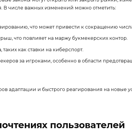
. В числе важных изменений можно отметить:
ированию, что может привести к сокращению числа
рыш, что повлияет на маржу букмекерских контор.
 таких как ставки на киберспорт.
екеров за игроками, особенно в области предотвра
ов адаптации и быстрого реагирования на новые усл
почтениях пользователей