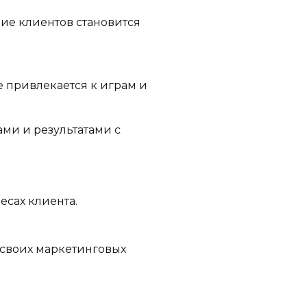
ие клиентов становится
 привлекается к играм и
ами и результатами с
сах клиента.
 своих маркетинговых