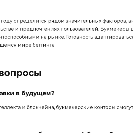
 году определится рядом значительных факторов, 
ьстве и предпочтениях пользователей. Букмекеры д
нтоспособными на рынке. Готовность адаптироватьс
ющемся мире беттинга.
 вопросы
тавки в будущем?
теллекта и блокчейна, букмекерские конторы смогут