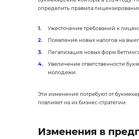
определить правила лицензирования
Ужесточение требований к лиценз
Появление новых налогов на выиг
Легализация новых форм беттинга,
Увеличение ответственности букм
молодежи.
Эти изменения потребуют от букмекер
повлияет на их бизнес-стратегии.
Изменения в пред