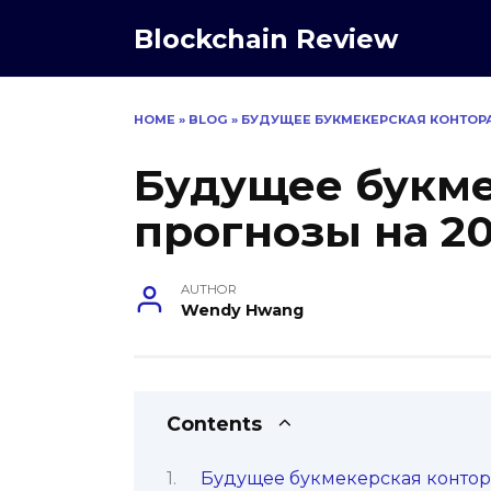
Skip
Blockchain Review
to
content
HOME
»
BLOG
»
БУДУЩЕЕ БУКМЕКЕРСКАЯ КОНТОРА
Будущее букме
прогнозы на 20
AUTHOR
Wendy Hwang
Contents
Будущее букмекерская контора