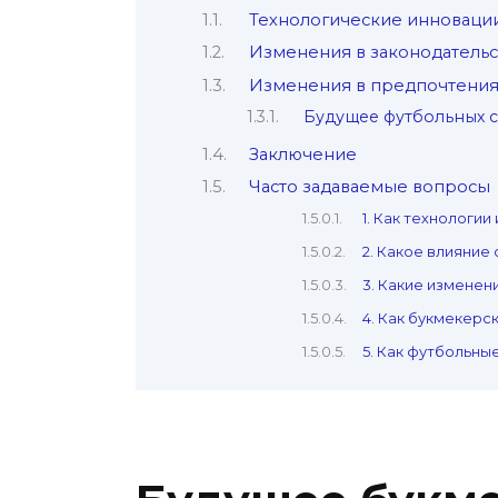
Технологические инновации
Изменения в законодательс
Изменения в предпочтения
Будущее футбольных с
Заключение
Часто задаваемые вопросы
1. Как технологии
2. Какое влияние
3. Какие изменен
4. Как букмекерс
5. Как футбольные