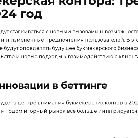
керская контора: тр
24 год
удут сталкиваться с новыми вызовами и возможност
и и измененные предпочтения пользователей. В эт
е будут определять будущее букмекерского бизнес
льстве и новые подходы к взаимодействию с клиент
нновации в беттинге
удет в центре внимания букмекерских контор в 202
ым годом игорный рынок все больше интегрируетс