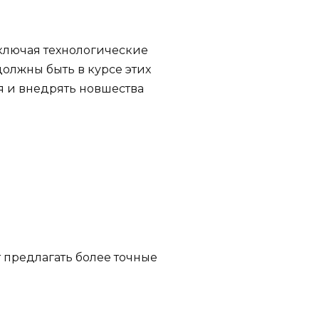
включая технологические
олжны быть в курсе этих
я и внедрять новшества
 предлагать более точные