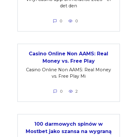
det den
0
0
Casino Online Non AAMS: Real
Money vs. Free Play
Casino Online Non AAMS: Real Money
vs. Free Play Mi
0
2
100 darmowych spinów w
Mostbet jako szansa na wygraną