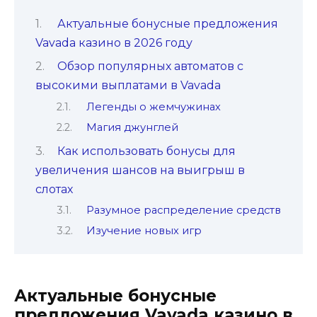
Актуальные бонусные предложения
Vavada казино в 2026 году
Обзор популярных автоматов с
высокими выплатами в Vavada
Легенды о жемчужинах
Магия джунглей
Как использовать бонусы для
увеличения шансов на выигрыш в
слотах
Разумное распределение средств
Изучение новых игр
Актуальные бонусные
предложения Vavada казино в