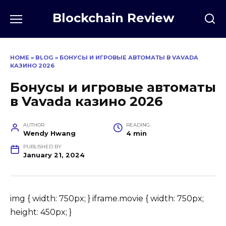
Skip
Blockchain Review
to
content
HOME
»
BLOG
»
БОНУСЫ И ИГРОВЫЕ АВТОМАТЫ В VAVADA
КАЗИНО 2026
Бонусы и игровые автоматы
в Vavada казино 2026
AUTHOR
READING
Wendy Hwang
4 min
PUBLISHED BY
January 21, 2024
img { width: 750px; } iframe.movie { width: 750px;
height: 450px; }