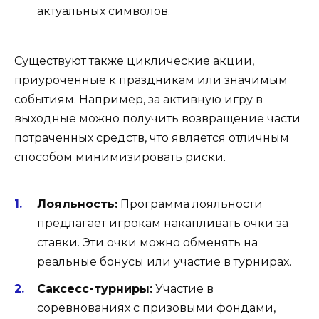
актуальных символов.
Существуют также циклические акции,
приуроченные к праздникам или значимым
событиям. Например, за активную игру в
выходные можно получить возвращение части
потраченных средств, что является отличным
способом минимизировать риски.
Лояльность:
Программа лояльности
предлагает игрокам накапливать очки за
ставки. Эти очки можно обменять на
реальные бонусы или участие в турнирах.
Саксесс-турниры:
Участие в
соревнованиях с призовыми фондами,