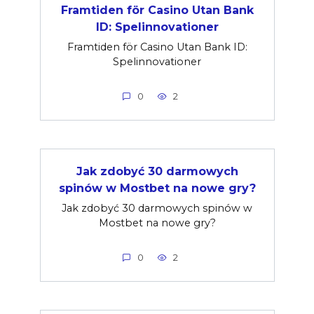
Framtiden för Casino Utan Bank
ID: Spelinnovationer
Framtiden för Casino Utan Bank ID:
Spelinnovationer
0
2
Jak zdobyć 30 darmowych
spinów w Mostbet na nowe gry?
Jak zdobyć 30 darmowych spinów w
Mostbet na nowe gry?
0
2