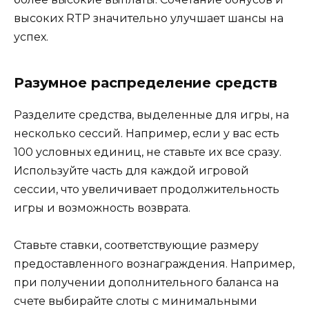
высоких RTP значительно улучшает шансы на
успех.
Разумное распределение средств
Разделите средства, выделенные для игры, на
несколько сессий. Например, если у вас есть
100 условных единиц, не ставьте их все сразу.
Используйте часть для каждой игровой
сессии, что увеличивает продолжительность
игры и возможность возврата.
Ставьте ставки, соответствующие размеру
предоставленного вознаграждения. Например,
при получении дополнительного баланса на
счете выбирайте слоты с минимальными