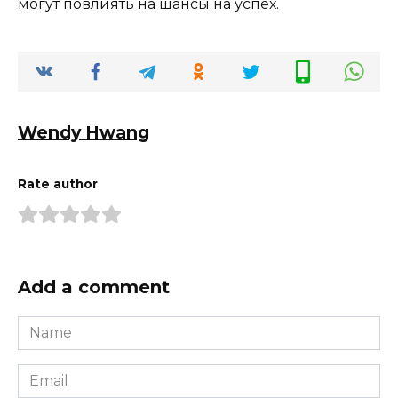
могут повлиять на шансы на успех.
Wendy Hwang
Rate author
Add a comment
Name
*
Email
*