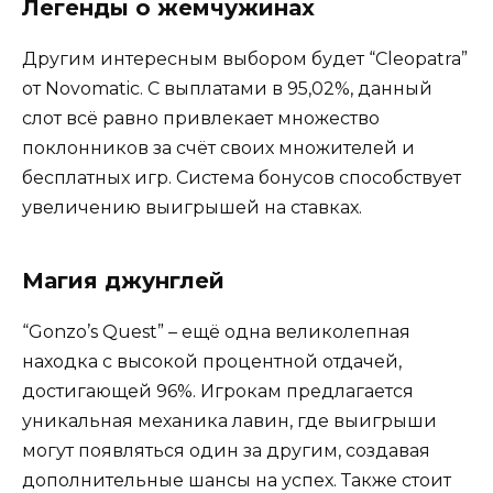
Легенды о жемчужинах
Другим интересным выбором будет “Cleopatra”
от Novomatic. С выплатами в 95,02%, данный
слот всё равно привлекает множество
поклонников за счёт своих множителей и
бесплатных игр. Система бонусов способствует
увеличению выигрышей на ставках.
Магия джунглей
“Gonzo’s Quest” – ещё одна великолепная
находка с высокой процентной отдачей,
достигающей 96%. Игрокам предлагается
уникальная механика лавин, где выигрыши
могут появляться один за другим, создавая
дополнительные шансы на успех. Также стоит